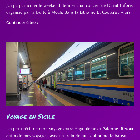
J’ai pu participer le weekend dernier à un concert de David Lafore,
organisé par la Boite à Meuh, dans la Librairie Et Caetera . Alors
Continuer à lire »
Voyage en Sicile
Un petit récit de mon voyage entre Angoulème et Palerme. Retour
enfin de mes voyages, avec un train de nuit qui prend le bateau.