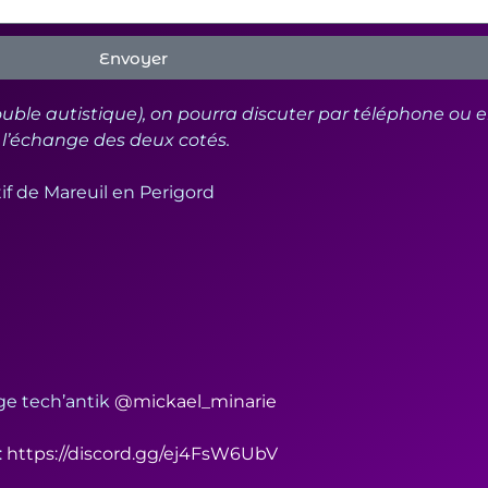
Envoyer
trouble autistique), on pourra discuter par téléphone ou e
s l’échange des deux cotés.
if de Mareuil en Perigord
age tech’antik
@mickael_minarie
:
https://discord.gg/ej4FsW6UbV