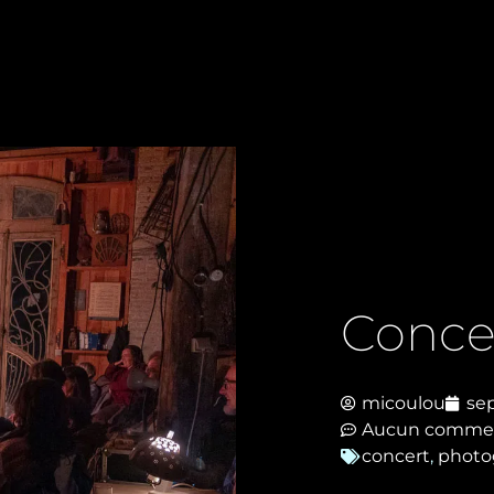
Concer
micoulou
se
Aucun commen
concert
,
photo