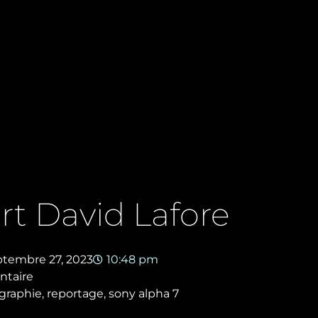
t David Lafore
ptembre 27, 2023
10:48 pm
taire
graphie
,
reportage
,
sony alpha 7