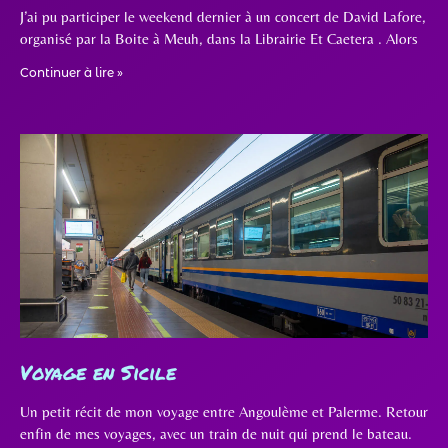
J’ai pu participer le weekend dernier à un concert de David Lafore,
organisé par la Boite à Meuh, dans la Librairie Et Caetera . Alors
Continuer à lire »
Voyage en Sicile
Un petit récit de mon voyage entre Angoulème et Palerme. Retour
enfin de mes voyages, avec un train de nuit qui prend le bateau.