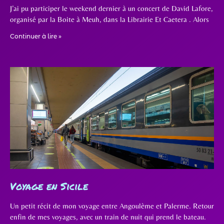
J’ai pu participer le weekend dernier à un concert de David Lafore,
organisé par la Boite à Meuh, dans la Librairie Et Caetera . Alors
Continuer à lire »
Voyage en Sicile
Un petit récit de mon voyage entre Angoulème et Palerme. Retour
enfin de mes voyages, avec un train de nuit qui prend le bateau.