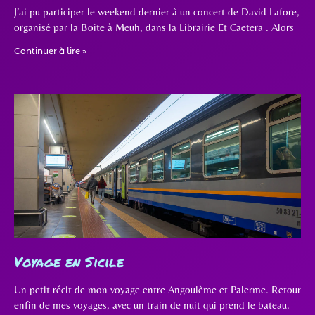
J’ai pu participer le weekend dernier à un concert de David Lafore,
organisé par la Boite à Meuh, dans la Librairie Et Caetera . Alors
Continuer à lire »
Voyage en Sicile
Un petit récit de mon voyage entre Angoulème et Palerme. Retour
enfin de mes voyages, avec un train de nuit qui prend le bateau.