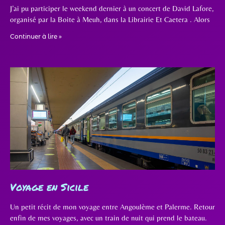
J’ai pu participer le weekend dernier à un concert de David Lafore,
organisé par la Boite à Meuh, dans la Librairie Et Caetera . Alors
Continuer à lire »
Voyage en Sicile
Un petit récit de mon voyage entre Angoulème et Palerme. Retour
enfin de mes voyages, avec un train de nuit qui prend le bateau.