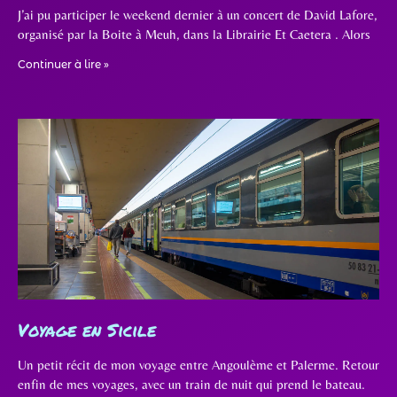
J’ai pu participer le weekend dernier à un concert de David Lafore,
organisé par la Boite à Meuh, dans la Librairie Et Caetera . Alors
Continuer à lire »
Voyage en Sicile
Un petit récit de mon voyage entre Angoulème et Palerme. Retour
enfin de mes voyages, avec un train de nuit qui prend le bateau.