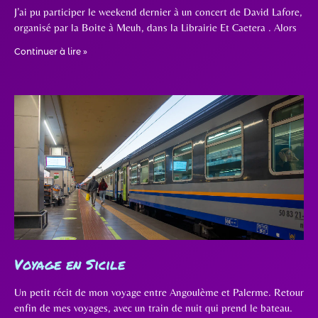
J’ai pu participer le weekend dernier à un concert de David Lafore,
organisé par la Boite à Meuh, dans la Librairie Et Caetera . Alors
Continuer à lire »
Voyage en Sicile
Un petit récit de mon voyage entre Angoulème et Palerme. Retour
enfin de mes voyages, avec un train de nuit qui prend le bateau.