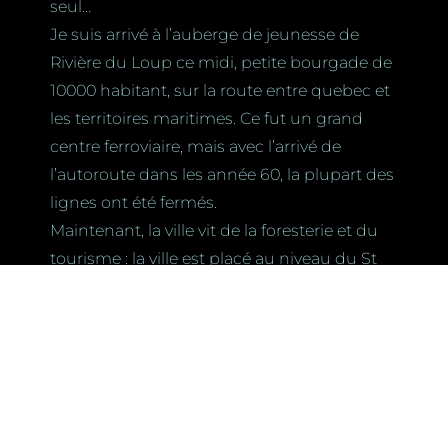
seul…
Je suis arrivé à l’auberge de jeunesse de
Rivière du Loup ce midi, petite bourgade de
10000 habitant, sur la route entre quebec et
les territoires maritimes. Ce fut un grand
centre ferroviaire, mais avec l’arrivé de
l’autoroute dans les année 60, la plupart des
lignes ont été fermés.
Maintenant, la ville vit de la foresterie et du
tourisme : la ville est placé au niveau du St
Laurent. Il y a pas mal de beau paysage à
prendre en photo, et beaucoup d’activités
nature d’organisées. Malheureusement,
j’arrive pendant l’intersaison, la plupart des
endroits à visiter sont fermé, l’auberge de
jeunesse à ouvert ce soir… Les mois de mars