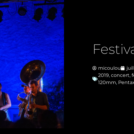
Festiv
micoulou
jui
2019
,
concert
,
f
120mm
,
Penta