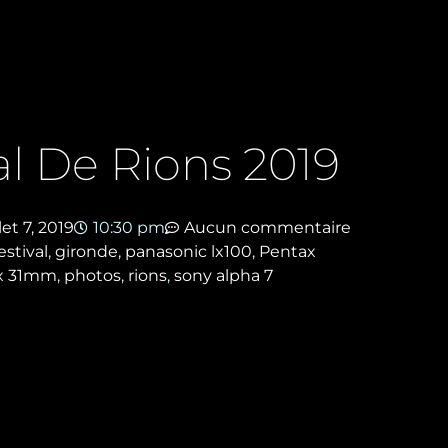
al De Rions 2019
llet 7, 2019
10:30 pm
Aucun commentaire
estival
,
gironde
,
panasonic lx100
,
Pentax
x 31mm
,
photos
,
rions
,
sony alpha 7