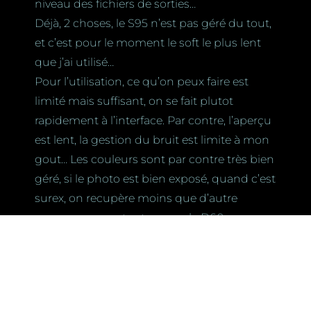
niveau des fichiers de sorties…
Déjà, 2 choses, le S95 n’est pas géré du tout,
et c’est pour le moment le soft le plus lent
que j’ai utilisé…
Pour l’utilisation, ce qu’on peux faire est
limité mais suffisant, on se fait plutot
rapidement à l’interface. Par contre, l’aperçu
est lent, la gestion du bruit est limite à mon
gout… Les couleurs sont par contre très bien
géré, si le photo est bien exposé, quand c’est
surex, on recupère moins que d’autre
programme, en tout cas sur le D60.
Pour le moment, le bilan est que ce produit
est plutot cher, et n’apporte pas grand
chose par rapport à d’autre à mon gout…