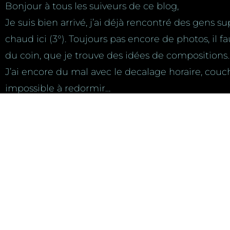
Bonjour à tous les suiveurs de ce blog,
Je suis bien arrivé, j’ai déjà rencontré des gens s
chaud ici (3°). Toujours pas encore de photos, il 
du coin, que je trouve des idées de compositions
J’ai encore du mal avec le decalage horaire, couché
impossible à redormir…
Partager :
Articles similaires
digby
nouveaux traitements et
J'ai passé 3 jours a Digby, une
nouvelles de mon voyage…
des meilleures partie de mon
Coucou à tous les suiveurs 
voyage pour le moment... Alors
blog,Je voulais depuis que
que j'arrivais en ferry, 3 heure de
temps faire de nouveau pos