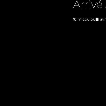
Arriv
micoulou
avr