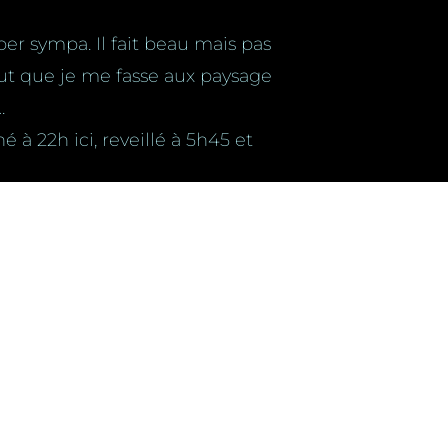
uper sympa. Il fait beau mais pas
faut que je me fasse aux paysage
…
 à 22h ici, reveillé à 5h45 et
Train et New york
Bon, voici enfin quelques
de ce
nouvelles, ainsi que des
lques
réflexions qui me sont venues
t,
durant ce voyage… Après plus de