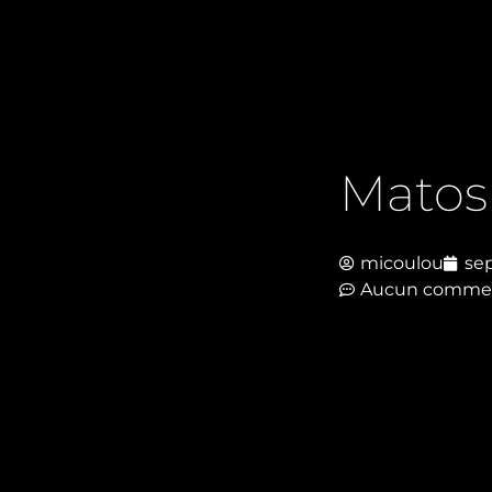
Matos
micoulou
se
Aucun commen