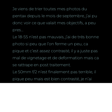
Je viens de trier toutes mes photos du
pentax depuis le mois de septembre, j’ai pu
donc voir ce que valait mes objectifs, a peu
pres…
Le 18-55 n’est pas mauvais, j’ai de trés bonne
photo si peu que l’on ferme un peu, ca
pique et c’est assez contrasté, il y a juste pas
mal de vignetage et de deformation mais ca
se rattrape en post traitement.
Le 50mm f/2 n’est finalement pas terrible, il
pique peu mais est bien contrasté, je n’ai
pas de probleme de flare mais il a pas mal
d’AC.
Le Miranda 28mm est paradoxalement tres
bon (surtout vu le prix ou je l’ai eu : 15£ avec