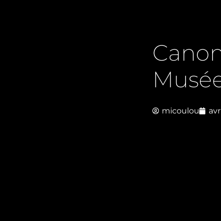
Canon
Musée
micoulou
avr