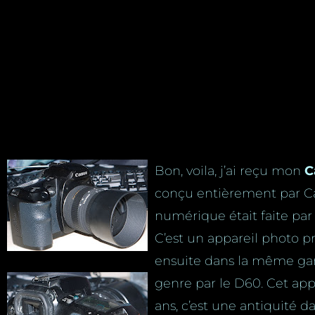
Bon, voila, j’ai reçu mon
C
conçu entièrement par Can
numérique était faite par
C’est un appareil photo p
ensuite dans la même ga
genre par le D60. Cet appar
ans, c’est une antiquité 