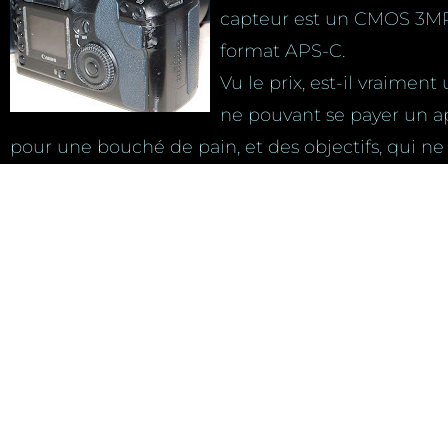
capteur est un CMOS 3MP 
format APS-C.
Vu le prix, est-il vraimen
ne pouvant se payer un app
pour une bouché de pain, et des objectifs, qui ne
plus récent se trouvent pour rien aussi)?
eh bien après 3 jours de test, je répondrais oui.
Certes, le capteur n’est qu’un 3MP mais c’est suf
certaines conditions.
Comparaison avec le
L’autofocus est plus rapi
collimateurs), accroche pl
sombre.
Le viseur est un poil plus