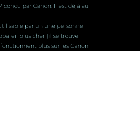
conçu par Canon. Il est déjà au
t utilisable par un une personne
areil plus cher (il se trouve
 fonctionnent plus sur les Canon
fisant pour du A4 voire du A3 sous
 K100D :
de (mais a seulement 3
us facilement quand il fait
 grand et l’écran LCD de rappel